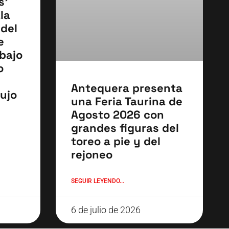
s’
la
 del
e
bajo
o
Antequera presenta
ujo
una Feria Taurina de
Agosto 2026 con
grandes figuras del
toreo a pie y del
rejoneo
SEGUIR LEYENDO...
6 de julio de 2026