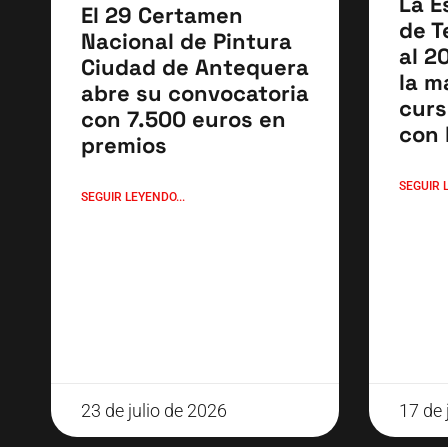
La E
El 29 Certamen
de T
Nacional de Pintura
al 2
Ciudad de Antequera
la m
abre su convocatoria
curs
con 7.500 euros en
con 
premios
SEGUIR L
SEGUIR LEYENDO...
23 de julio de 2026
17 de 