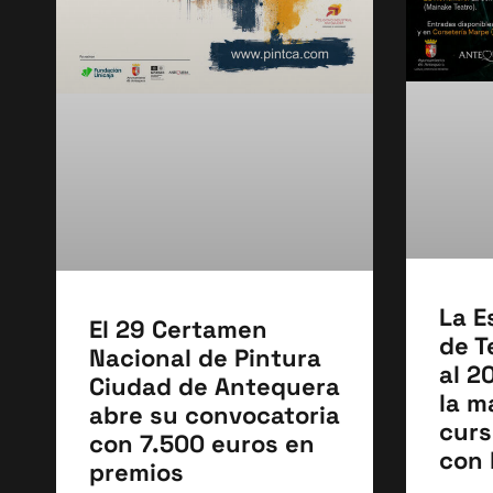
La E
El 29 Certamen
de T
Nacional de Pintura
al 2
Ciudad de Antequera
la m
abre su convocatoria
curs
con 7.500 euros en
con 
premios