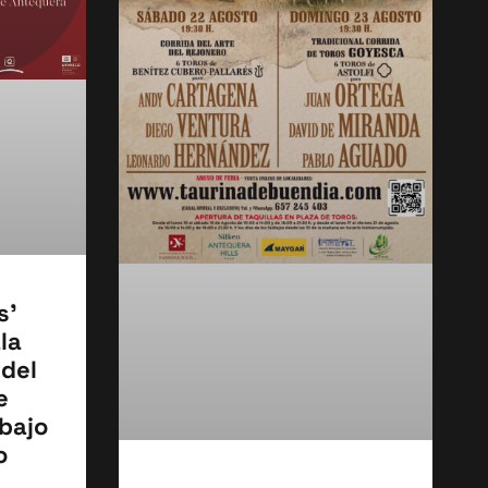
s’
la
 del
e
bajo
o