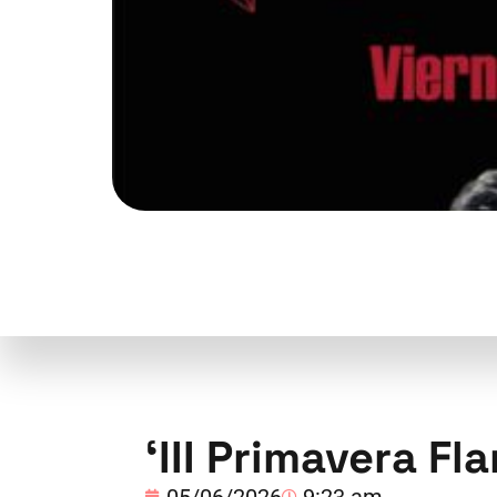
‘III Primavera F
05/06/2026
9:23 am