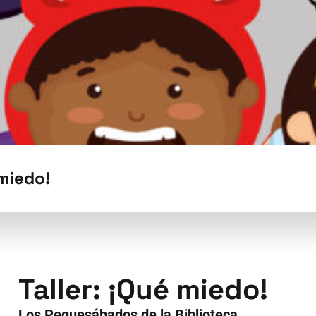
 miedo!
Taller: ¡Qué miedo!
Los Pequesábados de la Biblioteca