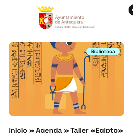
Biblioteca
Inicio
»
Agenda
»
Taller «Egipto»