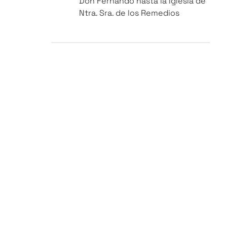
Don Fernando hasta la Iglesia de
Ntra. Sra. de los Remedios