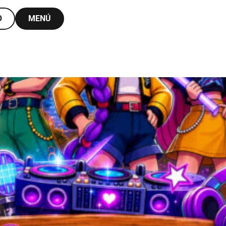
O
MENÚ